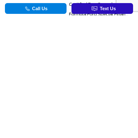
Certified Pre-Owned
Formula Ford Special Financing Programs
COMMERCIAL
SERVICE & PARTS
Ford Pro Commercial
Service Department
Transit Specials
Schedule Service
Service Specials
Parts Department
TOOLS
INFORMATION
Value Your Trade
Exclusive No-Haggle Deals For First Responders
Apply For Credit
Save More
EVAP Canada 2026 | Eligible Ford Models At Formula Ford
Challenged Credit?
Career Opportunities
Formula Blog